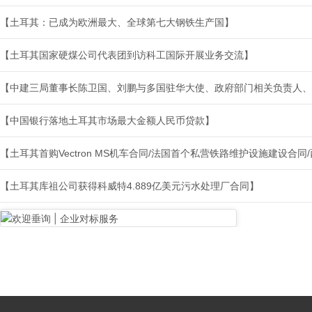
【土耳其：已成为欧洲最大、全球第七大钢铁生产国】
【土耳其国家硬煤公司代表团到访科工国际开展业务交流】
【中建三局董事长陈卫国、刘鹏与多国驻华大使、政府部门相关负责人、
【中国银行落地土耳其市场最大金额人民币贷款】
【土耳其首购Vectron MS机车合同/法国首个私营铁路维护设施建设合
【土耳其库祖公司获得科威特4.889亿美元污水处理厂合同】