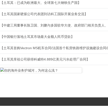
【土耳其：已成为欧洲最大、全球第七大钢铁生产国】
【土耳其国家硬煤公司代表团到访科工国际开展业务交流】
【中建三局董事长陈卫国、刘鹏与多国驻华大使、政府部门相关负责人、
【中国银行落地土耳其市场最大金额人民币贷款】
【土耳其首购Vectron MS机车合同/法国首个私营铁路维护设施建设合
【土耳其库祖公司获得科威特4.889亿美元污水处理厂合同】