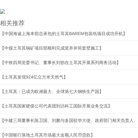
相关推荐
【中国海诚上海本部总承包的土耳其BAREM包装纸项目成功开机】
【中煤土耳其铜矿项目部顺利完成竖井井筒套壁施工】
【中铁四局党委书记、董事长刘勃在土耳其开展系列商务活动】
【土耳其发现924亿立方米天然气】
【土耳其：已成为欧洲最大、全球第七大钢铁生产国】
【土耳其国家硬煤公司代表团到访科工国际开展业务交流】
【中建三局董事长陈卫国、刘鹏与多国驻华大使、政府部门相关负责人、
【中国银行落地土耳其市场最大金额人民币贷款】