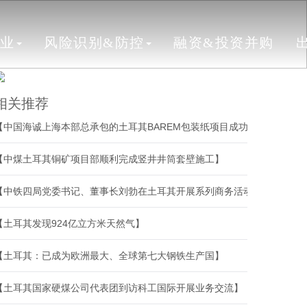
行业
风险识别&防控
融资&投资并购
相关推荐
【中国海诚上海本部总承包的土耳其BAREM包装纸项目成功开机】
【中煤土耳其铜矿项目部顺利完成竖井井筒套壁施工】
【中铁四局党委书记、董事长刘勃在土耳其开展系列商务活动】
【土耳其发现924亿立方米天然气】
【土耳其：已成为欧洲最大、全球第七大钢铁生产国】
【土耳其国家硬煤公司代表团到访科工国际开展业务交流】