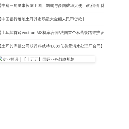
【中建三局董事长陈卫国、刘鹏与多国驻华大使、政府部门相关负责人、
【中国银行落地土耳其市场最大金额人民币贷款】
【土耳其首购Vectron MS机车合同/法国首个私营铁路维护设施建设合
【土耳其库祖公司获得科威特4.889亿美元污水处理厂合同】