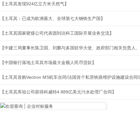
【土耳其发现924亿立方米天然气】
【土耳其：已成为欧洲最大、全球第七大钢铁生产国】
【土耳其国家硬煤公司代表团到访科工国际开展业务交流】
【中建三局董事长陈卫国、刘鹏与多国驻华大使、政府部门相关负责人、
【中国银行落地土耳其市场最大金额人民币贷款】
【土耳其首购Vectron MS机车合同/法国首个私营铁路维护设施建设合
【土耳其库祖公司获得科威特4.889亿美元污水处理厂合同】