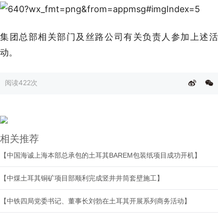
集团总部相关部门及丝路公司有关负责人参加上述活
动。
阅读
422次
相关推荐
【中国海诚上海本部总承包的土耳其BAREM包装纸项目成功开机】
【中煤土耳其铜矿项目部顺利完成竖井井筒套壁施工】
【中铁四局党委书记、董事长刘勃在土耳其开展系列商务活动】