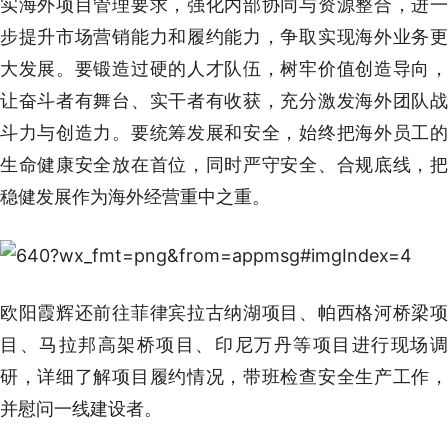
实海外项目管理要求，强化内部协同与资源整合，进一
步提升市场营销能力和履约能力，争取实现海外业务更
大发展。要锻造过硬的人才队伍，树牢价值创造导向，
让奋斗者有舞台、实干者有收获，充分激发海外团队战
斗力与创造力。要统筹发展和安全，始终把海外员工的
生命健康安全放在首位，同时严守安全、合规底线，把
稳健发展作为海外经营重中之重。
欧阳霞辉还前往菲律宾拉古纳湖项目、帕西格河桥梁项
目、马拉邦高架桥项目、印尼万丹等项目进行现场调
研，详细了解项目履约情况，带班检查安全生产工作，
并慰问一线建设者。