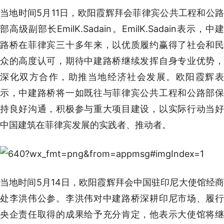
当地时间5月11日，欧阳霞辉拜会菲律宾公共工程和公路
部高级副部长EmilK.Sadain。EmilK.Sadain表示，中建
路桥在菲律宾三十多年来，以优质履约赢得了社会和民
众的高度认可，期待中建路桥继续发挥自身专业优势，
深化双方合作，助推当地经济社会发展。欧阳霞辉表
示，中建路桥将一如既往与菲律宾公共工程和公路部保
持良好沟通，积极参与重大项目建设，以实际行动当好
中国建筑在菲律宾发展的实践者、推动者。
当地时间5月14日，欧阳霞辉拜会中国驻印尼大使馆经商
处李洪伟公参。李洪伟对中建路桥深耕印尼市场、履行
央企责任取得的成果给予充分肯定，他表示大使馆将继