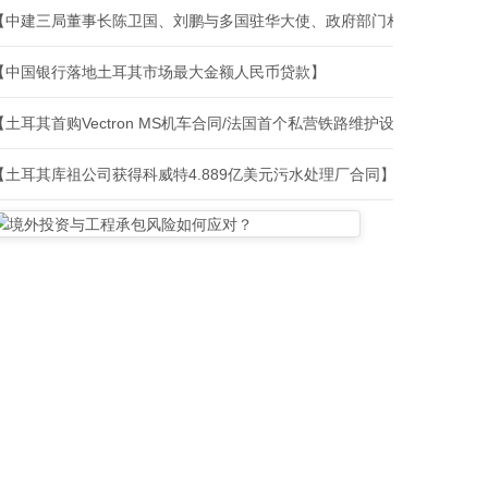
【中建三局董事长陈卫国、刘鹏与多国驻华大使、政府部门相关负责人、
【中国银行落地土耳其市场最大金额人民币贷款】
【土耳其首购Vectron MS机车合同/法国首个私营铁路维护设施建设合
【土耳其库祖公司获得科威特4.889亿美元污水处理厂合同】