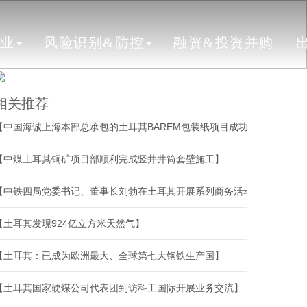
行业
风险识别&防控
融资&投资并购
相关推荐
【中国海诚上海本部总承包的土耳其BAREM包装纸项目成功开机】
【中煤土耳其铜矿项目部顺利完成竖井井筒套壁施工】
【中铁四局党委书记、董事长刘勃在土耳其开展系列商务活动】
【土耳其发现924亿立方米天然气】
【土耳其：已成为欧洲最大、全球第七大钢铁生产国】
【土耳其国家硬煤公司代表团到访科工国际开展业务交流】