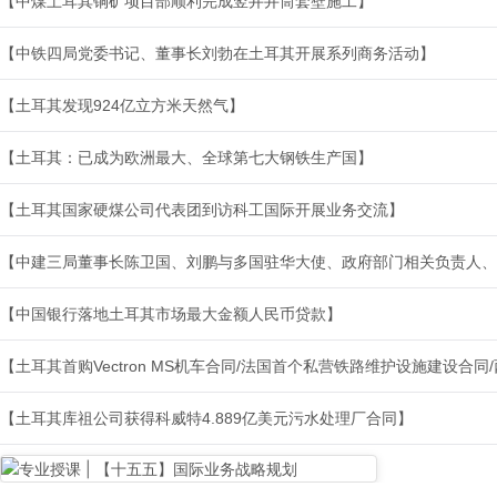
【中煤土耳其铜矿项目部顺利完成竖井井筒套壁施工】
【中铁四局党委书记、董事长刘勃在土耳其开展系列商务活动】
【土耳其发现924亿立方米天然气】
【土耳其：已成为欧洲最大、全球第七大钢铁生产国】
【土耳其国家硬煤公司代表团到访科工国际开展业务交流】
【中建三局董事长陈卫国、刘鹏与多国驻华大使、政府部门相关负责人、
【中国银行落地土耳其市场最大金额人民币贷款】
【土耳其首购Vectron MS机车合同/法国首个私营铁路维护设施建设合
【土耳其库祖公司获得科威特4.889亿美元污水处理厂合同】