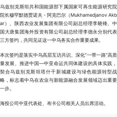
乌兹别克斯坦共和国能源部下属国家可再生能源研究院
院长穆罕默德贾诺夫・阿克巴尔（Mukhamedjanov Akb
ar）、陕西农业发展集团有限公司副总经理李晓锋、中
国大唐集团海外投资有限公司副总经理李德永分别代表
三方签约，共同见证这一中乌务实合作重要成果。
本次签约是落实中乌高层互访共识、深化“一带一路”高质
量发展、推进中国—中亚命运共同体建设的具体实践，
契合乌兹别克斯坦塔什干新城建设与绿色能源转型战
略，标志着中乌在农业与新能源融合发展领域迈出重要
一步。
海投公司中亚代表处、布卡公司相关人员出席活动。