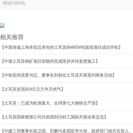
阅读
1300次
相关推荐
【中国海诚上海本部总承包的土耳其BAREM包装纸项目成功开机】
【中煤土耳其铜矿项目部顺利完成竖井井筒套壁施工】
【中铁四局党委书记、董事长刘勃在土耳其开展系列商务活动】
【土耳其发现924亿立方米天然气】
【土耳其：已成为欧洲最大、全球第七大钢铁生产国】
【土耳其国家硬煤公司代表团到访科工国际开展业务交流】
【中建三局董事长陈卫国、刘鹏与多国驻华大使、政府部门相关负责人、