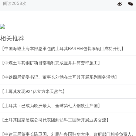
阅读
2058次
相关推荐
【中国海诚上海本部总承包的土耳其BAREM包装纸项目成功开机】
【中煤土耳其铜矿项目部顺利完成竖井井筒套壁施工】
【中铁四局党委书记、董事长刘勃在土耳其开展系列商务活动】
【土耳其发现924亿立方米天然气】
【土耳其：已成为欧洲最大、全球第七大钢铁生产国】
【土耳其国家硬煤公司代表团到访科工国际开展业务交流】
【中建三局董事长陈卫国、刘鹏与多国驻华大使、政府部门相关负责人、