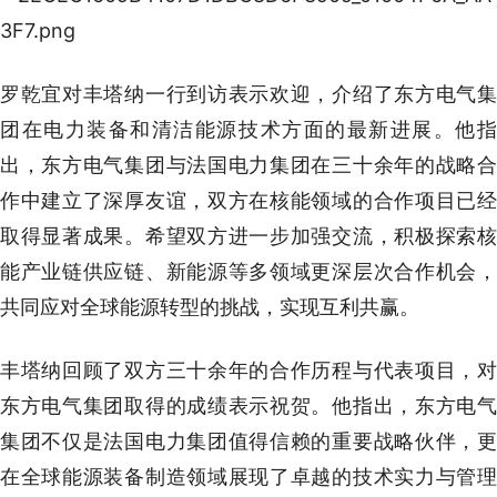
罗乾宜对丰塔纳一行到访表示欢迎，介绍了东方电气集
团在电力装备和清洁能源技术方面的最新进展。他指
出，东方电气集团与法国电力集团在三十余年的战略合
作中建立了深厚友谊，双方在核能领域的合作项目已经
取得显著成果。希望双方进一步加强交流，积极探索核
能产业链供应链、新能源等多领域更深层次合作机会，
共同应对全球能源转型的挑战，实现互利共赢。
丰塔纳回顾了双方三十余年的合作历程与代表项目，对
东方电气集团取得的成绩表示祝贺。他指出，东方电气
集团不仅是法国电力集团值得信赖的重要战略伙伴，更
在全球能源装备制造领域展现了卓越的技术实力与管理