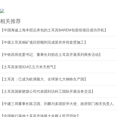
相关推荐
【中国海诚上海本部总承包的土耳其BAREM包装纸项目成功开机】
【中煤土耳其铜矿项目部顺利完成竖井井筒套壁施工】
【中铁四局党委书记、董事长刘勃在土耳其开展系列商务活动】
【土耳其发现924亿立方米天然气】
【土耳其：已成为欧洲最大、全球第七大钢铁生产国】
【土耳其国家硬煤公司代表团到访科工国际开展业务交流】
【中建三局董事长陈卫国、刘鹏与多国驻华大使、政府部门相关负责人、
【中国银行落地土耳其市场最大金额人民币贷款】