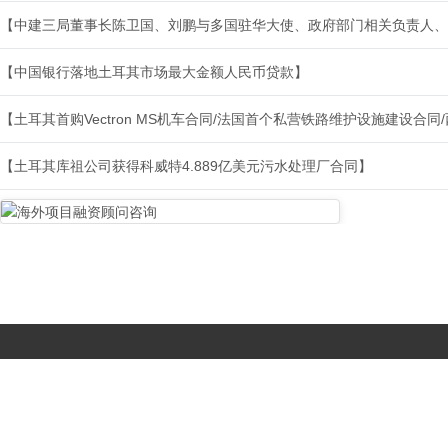
【中建三局董事长陈卫国、刘鹏与多国驻华大使、政府部门相关负责人、
【中国银行落地土耳其市场最大金额人民币贷款】
【土耳其首购Vectron MS机车合同/法国首个私营铁路维护设施建设合
【土耳其库祖公司获得科威特4.889亿美元污水处理厂合同】
Copyright © 2017-
2026 All Rights Reserved. 北京国复咨询有限公司 |
京B2-20203483
|
京公网安备11010502056603号
|
京ICP备
19046776号-1