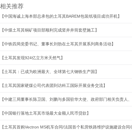
相关推荐
【中国海诚上海本部总承包的土耳其BAREM包装纸项目成功开机】
【中煤土耳其铜矿项目部顺利完成竖井井筒套壁施工】
【中铁四局党委书记、董事长刘勃在土耳其开展系列商务活动】
【土耳其发现924亿立方米天然气】
【土耳其：已成为欧洲最大、全球第七大钢铁生产国】
【土耳其国家硬煤公司代表团到访科工国际开展业务交流】
【中建三局董事长陈卫国、刘鹏与多国驻华大使、政府部门相关负责人、
【中国银行落地土耳其市场最大金额人民币贷款】
【土耳其首购Vectron MS机车合同/法国首个私营铁路维护设施建设合