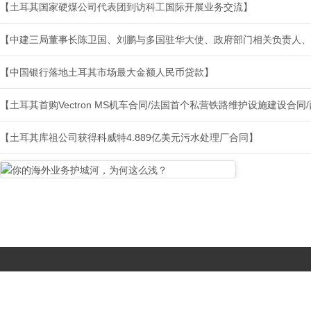
【土耳其国家硬煤公司代表团到访科工国际开展业务交流】
【中建三局董事长陈卫国、刘鹏与多国驻华大使、政府部门相关负责人、
【中国银行落地土耳其市场最大金额人民币贷款】
【土耳其首购Vectron MS机车合同/法国首个私营铁路维护设施建设合
【土耳其库祖公司获得科威特4.889亿美元污水处理厂合同】
Copyright © 2017-
2026 All Rights Reserved. 北京国复咨询有限公司 |
京B2-20203483
|
京公网安备11010502056603号
|
京ICP备