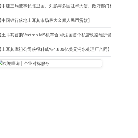
【中建三局董事长陈卫国、刘鹏与多国驻华大使、政府部门相关负责人、
【中国银行落地土耳其市场最大金额人民币贷款】
【土耳其首购Vectron MS机车合同/法国首个私营铁路维护设施建设合
【土耳其库祖公司获得科威特4.889亿美元污水处理厂合同】