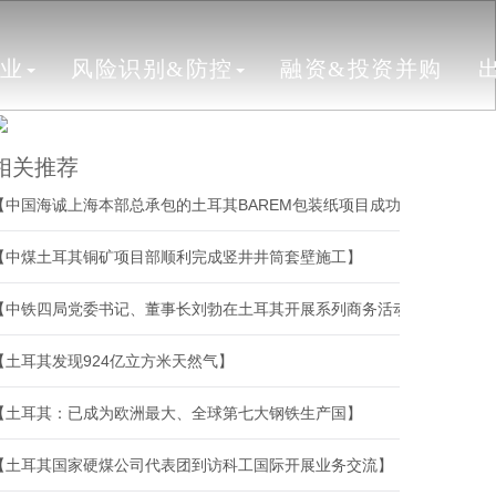
行业
风险识别&防控
融资&投资并购
相关推荐
【中国海诚上海本部总承包的土耳其BAREM包装纸项目成功开机】
【中煤土耳其铜矿项目部顺利完成竖井井筒套壁施工】
【中铁四局党委书记、董事长刘勃在土耳其开展系列商务活动】
【土耳其发现924亿立方米天然气】
【土耳其：已成为欧洲最大、全球第七大钢铁生产国】
【土耳其国家硬煤公司代表团到访科工国际开展业务交流】