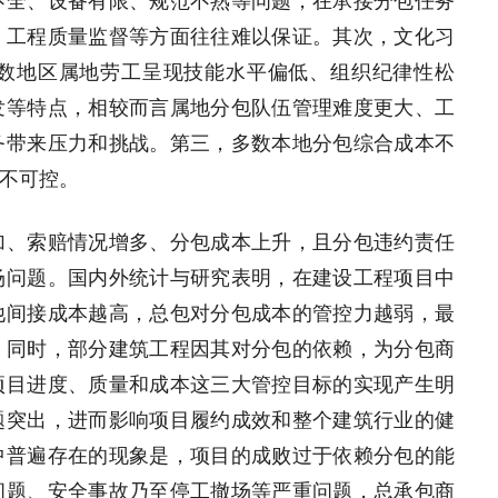
不全、设备有限、规范不熟等问题，在承接分包任务
、工程质量监督等方面往往难以保证。其次，文化习
数地区属地劳工呈现技能水平偏低、组织纪律性松
发等特点，相较而言属地分包队伍管理难度更大、工
务带来压力和挑战。第三，多数本地分包综合成本不
不可控。
加、索赔情况增多、分包成本上升，且分包违约责任
场问题。国内外统计与研究表明，在建设工程项目中
他间接成本越高，总包对分包成本的管控力越弱，最
。同时，部分建筑工程因其对分包的依赖，为分包商
项目进度、质量和成本这三大管控目标的实现产生明
题突出，进而影响项目履约成效和整个建筑行业的健
中普遍存在的现象是，项目的成败过于依赖分包的能
问题、安全事故乃至停工撤场等严重问题，总承包商