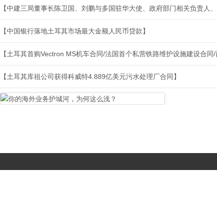
【中建三局董事长陈卫国、刘鹏与多国驻华大使、政府部门相关负责人、
【中国银行落地土耳其市场最大金额人民币贷款】
【土耳其首购Vectron MS机车合同/法国首个私营铁路维护设施建设合
【土耳其库祖公司获得科威特4.889亿美元污水处理厂合同】
Copyright © 2017-
2026 All Rights Reserved. 北京国复咨询有限公司 |
京B2-20203483
|
京公网安备11010502056603号
|
京ICP备
19046776号-1