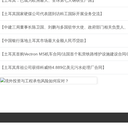
【土耳其：已成为欧洲最大、全球第七大钢铁生产国】
【土耳其国家硬煤公司代表团到访科工国际开展业务交流】
【中建三局董事长陈卫国、刘鹏与多国驻华大使、政府部门相关负责人、
【中国银行落地土耳其市场最大金额人民币贷款】
【土耳其首购Vectron MS机车合同/法国首个私营铁路维护设施建设合
【土耳其库祖公司获得科威特4.889亿美元污水处理厂合同】