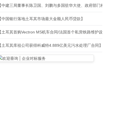
【中建三局董事长陈卫国、刘鹏与多国驻华大使、政府部门相关负责人、
【中国银行落地土耳其市场最大金额人民币贷款】
【土耳其首购Vectron MS机车合同/法国首个私营铁路维护设施建设合
【土耳其库祖公司获得科威特4.889亿美元污水处理厂合同】