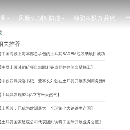
行业
风险识别&防控
融资&投资并购
相关推荐
【中国海诚上海本部总承包的土耳其BAREM包装纸项目成功开机】
【中煤土耳其铜矿项目部顺利完成竖井井筒套壁施工】
【中铁四局党委书记、董事长刘勃在土耳其开展系列商务活动】
【土耳其发现924亿立方米天然气】
【土耳其：已成为欧洲最大、全球第七大钢铁生产国】
【土耳其国家硬煤公司代表团到访科工国际开展业务交流】