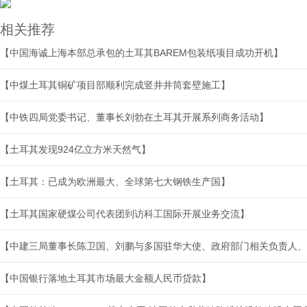
相关推荐
【中国海诚上海本部总承包的土耳其BAREM包装纸项目成功开机】
【中煤土耳其铜矿项目部顺利完成竖井井筒套壁施工】
【中铁四局党委书记、董事长刘勃在土耳其开展系列商务活动】
【土耳其发现924亿立方米天然气】
【土耳其：已成为欧洲最大、全球第七大钢铁生产国】
【土耳其国家硬煤公司代表团到访科工国际开展业务交流】
【中建三局董事长陈卫国、刘鹏与多国驻华大使、政府部门相关负责人、
【中国银行落地土耳其市场最大金额人民币贷款】