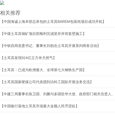
相关推荐
【中国海诚上海本部总承包的土耳其BAREM包装纸项目成功开机】
【中煤土耳其铜矿项目部顺利完成竖井井筒套壁施工】
【中铁四局党委书记、董事长刘勃在土耳其开展系列商务活动】
【土耳其发现924亿立方米天然气】
【土耳其：已成为欧洲最大、全球第七大钢铁生产国】
【土耳其国家硬煤公司代表团到访科工国际开展业务交流】
【中建三局董事长陈卫国、刘鹏与多国驻华大使、政府部门相关负责人、
【中国银行落地土耳其市场最大金额人民币贷款】