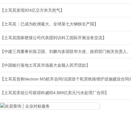
【土耳其发现924亿立方米天然气】
【土耳其：已成为欧洲最大、全球第七大钢铁生产国】
【土耳其国家硬煤公司代表团到访科工国际开展业务交流】
【中建三局董事长陈卫国、刘鹏与多国驻华大使、政府部门相关负责人、
【中国银行落地土耳其市场最大金额人民币贷款】
【土耳其首购Vectron MS机车合同/法国首个私营铁路维护设施建设合
【土耳其库祖公司获得科威特4.889亿美元污水处理厂合同】