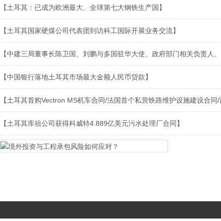
【土耳其：已成为欧洲最大、全球第七大钢铁生产国】
【土耳其国家硬煤公司代表团到访科工国际开展业务交流】
【中建三局董事长陈卫国、刘鹏与多国驻华大使、政府部门相关负责人、
【中国银行落地土耳其市场最大金额人民币贷款】
【土耳其首购Vectron MS机车合同/法国首个私营铁路维护设施建设合
【土耳其库祖公司获得科威特4.889亿美元污水处理厂合同】