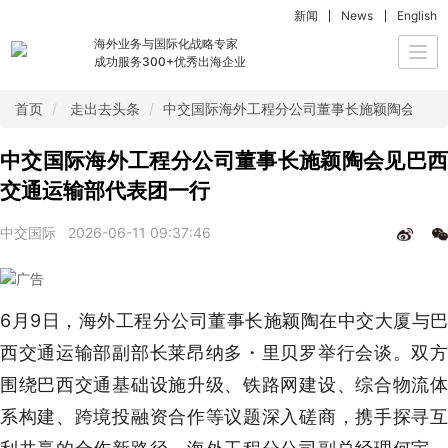
新闻
News
English
海外业务与国际化战略专家
Togg
成功服务300+优秀出海企业
navi
首页
走出去头条
中交国际海外工程分公司董事长施颖陶会见巴
中交国际海外工程分公司董事长施颖陶会见巴西
交通运输部代表团一行
中交国际
2026-06-11 09:37:46
6月9日，海外工程分公司董事长施颖陶在中交大厦与巴
西交通运输部副部长莱昂纳多・里贝罗举行会谈。双方
围绕巴西交通基础设施升级、铁路网建设、综合物流体
系构建、跨境投融资合作等议题深入磋商，携手探寻互