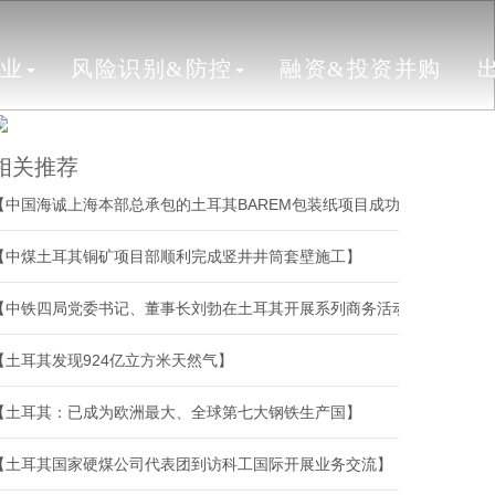
行业
风险识别&防控
融资&投资并购
相关推荐
【中国海诚上海本部总承包的土耳其BAREM包装纸项目成功开机】
【中煤土耳其铜矿项目部顺利完成竖井井筒套壁施工】
【中铁四局党委书记、董事长刘勃在土耳其开展系列商务活动】
【土耳其发现924亿立方米天然气】
【土耳其：已成为欧洲最大、全球第七大钢铁生产国】
【土耳其国家硬煤公司代表团到访科工国际开展业务交流】