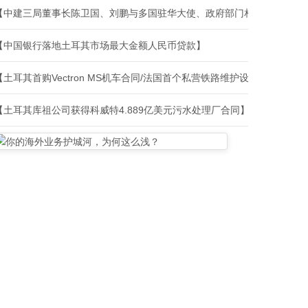
【中建三局董事长陈卫国、刘鹏与多国驻华大使、政府部门相关负责人、
【中国银行落地土耳其市场最大金额人民币贷款】
【土耳其首购Vectron MS机车合同/法国首个私营铁路维护设施建设合
【土耳其库祖公司获得科威特4.889亿美元污水处理厂合同】