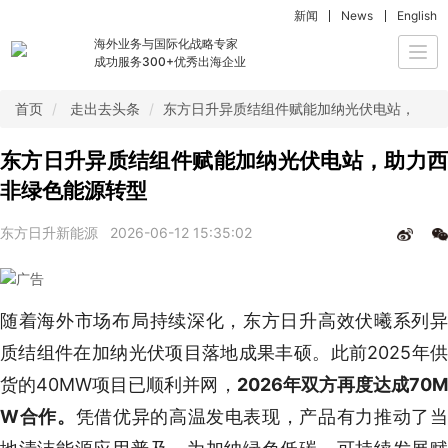
新闻
News
English
海外业务与国际化战略专家
Togg
成功服务300+优秀出海企业
navi
首页
走出去头条
东方日升异质结组件赋能加纳光伏电站，助力
东方日升异质结组件赋能加纳光伏电站，助力西
非绿色能源转型
东方日升新能源
2026-06-12 15:35:02
随着海外市场布局持续深化，东方日升高效伏曦系列异
质结组件在加纳光伏项目落地成果丰硕。此前2025年供
货的40MW项目已顺利并网，
2026年双方再度达成70
W合作。
凭借优异的高温发电表现，产品有力推动了