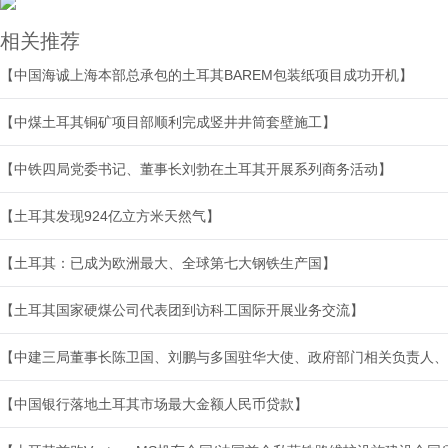
相关推荐
【中国海诚上海本部总承包的土耳其BAREM包装纸项目成功开机】
【中煤土耳其铜矿项目部顺利完成竖井井筒套壁施工】
【中铁四局党委书记、董事长刘勃在土耳其开展系列商务活动】
【土耳其发现924亿立方米天然气】
【土耳其：已成为欧洲最大、全球第七大钢铁生产国】
【土耳其国家硬煤公司代表团到访科工国际开展业务交流】
【中建三局董事长陈卫国、刘鹏与多国驻华大使、政府部门相关负责人、
【中国银行落地土耳其市场最大金额人民币贷款】