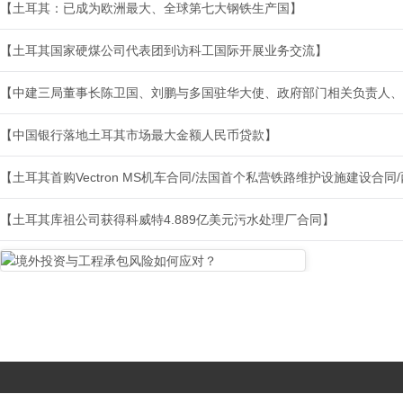
【土耳其：已成为欧洲最大、全球第七大钢铁生产国】
【土耳其国家硬煤公司代表团到访科工国际开展业务交流】
【中建三局董事长陈卫国、刘鹏与多国驻华大使、政府部门相关负责人、
【中国银行落地土耳其市场最大金额人民币贷款】
【土耳其首购Vectron MS机车合同/法国首个私营铁路维护设施建设合
【土耳其库祖公司获得科威特4.889亿美元污水处理厂合同】