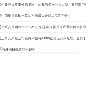
【中建三局董事长陈卫国、刘鹏与多国驻华大使、政府部门相关负责人、
【中国银行落地土耳其市场最大金额人民币贷款】
【土耳其首购Vectron MS机车合同/法国首个私营铁路维护设施建设合
【土耳其库祖公司获得科威特4.889亿美元污水处理厂合同】