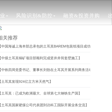
行业
风险识别&防控
融资&投资并购
相关推荐
【中国海诚上海本部总承包的土耳其BAREM包装纸项目成功开机】
【中煤土耳其铜矿项目部顺利完成竖井井筒套壁施工】
【中铁四局党委书记、董事长刘勃在土耳其开展系列商务活动】
【土耳其发现924亿立方米天然气】
【土耳其：已成为欧洲最大、全球第七大钢铁生产国】
【土耳其国家硬煤公司代表团到访科工国际开展业务交流】