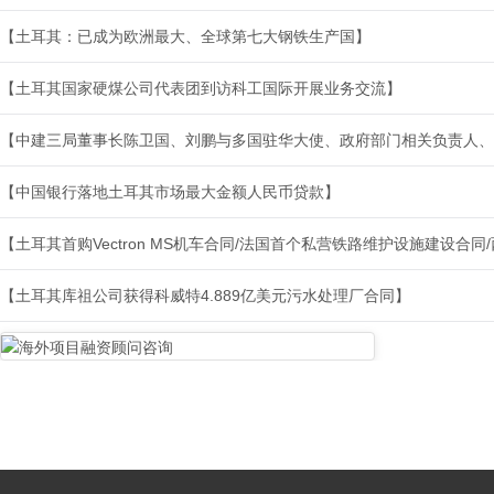
【土耳其：已成为欧洲最大、全球第七大钢铁生产国】
【土耳其国家硬煤公司代表团到访科工国际开展业务交流】
【中建三局董事长陈卫国、刘鹏与多国驻华大使、政府部门相关负责人、
【中国银行落地土耳其市场最大金额人民币贷款】
【土耳其首购Vectron MS机车合同/法国首个私营铁路维护设施建设合
【土耳其库祖公司获得科威特4.889亿美元污水处理厂合同】