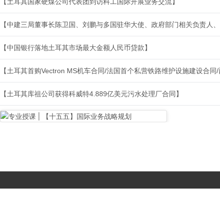
【土耳其国家硬煤公司代表团到访科工国际开展业务交流】
【中建三局董事长陈卫国、刘鹏与多国驻华大使、政府部门相关负责人、
【中国银行落地土耳其市场最大金额人民币贷款】
【土耳其首购Vectron MS机车合同/法国首个私营铁路维护设施建设合
【土耳其库祖公司获得科威特4.889亿美元污水处理厂合同】
Copyright © 2017-
2026 All Rights Reserved. 北京国复咨询有限公司 |
京B2-20203483
|
京公网安备11010502056603号
|
京ICP备