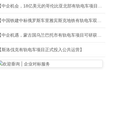
【中企机会，18亿美元的哥伦比亚北部有轨电车项目启动前期咨询招标】
【中国铁建中标俄罗斯车里雅宾斯克地铁有轨电车双隧道工程】
【中企机遇，蒙古国乌兰巴托市有轨电车项目可研获批，即将启动国际招标】
【斯洛伐克有轨电车项目正式投入公共运营】