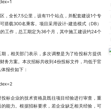
，全长7.5公里，设有11个站点，并配套建设1个专
搭载300名乘客。项目采用设计-建造模式（DB）
的工作，总工期定为36个月，其中施工建设约24个
延期，相关部门表示，多次调整是为了给投标方提供
财务方案。本次招标共收到4份投标文件，均低于官
，具体报价如下：
对投标企业的技术资格及既往项目经验进行审查，重
面的能力。根据招标要求，若企业缺乏相关经验，可