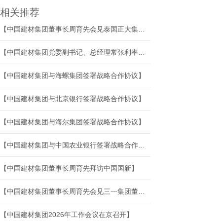
相关推荐
【中国建材集团董事长周育先会见泰国正大集团资深董事长谢国民一行】
【中国建材集团党委副书记、总经理常张利率团出访推进国际交流合作】
【中国建材集团与海螺集团签署战略合作协议】
【中国建材集团与北京银行签署战略合作协议】
【中国建材集团与海尔集团签署战略合作协议】
【中国建材集团与中国农业银行签署战略合作协议】
【中国建材集团董事长周育先拜访中国国新】
【中国建材集团董事长周育先会见三一集团董事长唐修国一行】
【中国建材集团2026年工作会议在京召开】