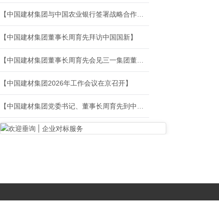
【中国建材集团与中国农业银行签署战略合作协议】
【中国建材集团董事长周育先拜访中国国新】
【中国建材集团董事长周育先会见三一集团董事长唐修国一行】
【中国建材集团2026年工作会议在京召开】
【中国建材集团党委书记、董事长周育先到中材海外调研】
Copyright © 2017-
2026 All Rights Reserved. 北京国复咨询有限公司 |