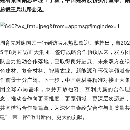
建材集团副总经理王于猛，中国建材股份执行董事、副
总裁王兵出席会见。
周育先对谢国民一行到访表示热烈欢迎。他指出，自202
5年8月拜访正大集团、签订战略合作协议以来，双方团
队全力推动合作落地，已取得良好进展。未来双方在绿
色建材、复合材料、智慧农业、新能源和环保等领域合
作前景十分广阔。下一步，中国建材将精准对接正大集
团全球布局需求，秉持开放包容、互利共赢的合作理
念，推动合作向更高维度、更宽领域、更深层次迈进，
共同谱写合作新篇章，为深化中泰经贸合作与高质量共
建“一带一路”做出新的、更大的贡献。