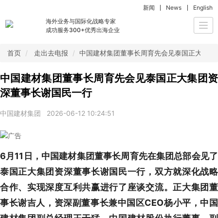
新闻
News
English
海外业务与国际化战略专家
Togg
成功服务300+优秀出海企业
navi
首页
走出去电报
中国建材集团董事长周育先会见泰国正大集团
中国建材集团董事长周育先会见泰国正大集团资
深董事长谢国民一行
中国建材集团
2026-06-12 10:24:51
6月11日，中国建材集团董事长周育先在集团总部会见了
泰国正大集团资深董事长谢国民一行，双方就深化战略
合作、实现深度互利共赢进行了座谈交流。正大集团董
事长谢吉人，资深副董事长兼中国区CEO杨小平，中国