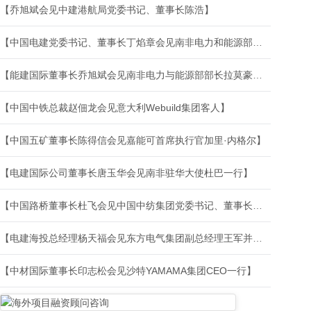
【乔旭斌会见中建港航局党委书记、董事长陈浩】
【中国电建党委书记、董事长丁焰章会见南非电力和能源部部长拉莫豪帕】
【能建国际董事长乔旭斌会见南非电力与能源部部长拉莫豪帕】
【中国中铁总裁赵佃龙会见意大利Webuild集团客人】
【中国五矿董事长陈得信会见嘉能可首席执行官加里·内格尔】
【电建国际公司董事长唐玉华会见南非驻华大使杜巴一行】
【中国路桥董事长杜飞会见中国中纺集团党委书记、董事长张鸿飞一行】
【电建海投总经理杨天福会见东方电气集团副总经理王军并参加维特罗项目公司员工座谈会】
【中材国际董事长印志松会见沙特YAMAMA集团CEO一行】