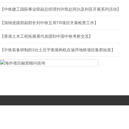
【中铁建工国际事业部副总经理刘许凯赴阿尔及利亚开展系列活动】
【加纳道路部副部长到中铁五局TR项目开展检查工作】
【香港土木工程拓展署代表团到中国中铁考察交流】
【中铁装备研制的3台土压平衡盾构机在迪拜地铁项目集群始发】
Copyright © 2017-
2026 All Rights Reserved. 北京国复咨询有限公司 |
京B2-20203483
|
京公网安备11010502056603号
|
京ICP备
19046776号-1