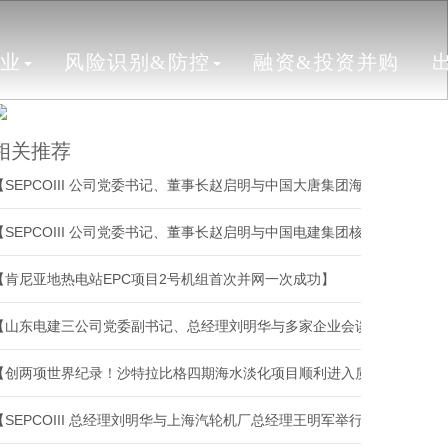
行业
风险识别&防控
融资&投资并购
相关推荐
【SE
【SE
【肯尼亚地热电站EPC项目2号机组首次并网一次成功】
【山东电建三公司党委副书记、总经理刘明华与多家企业会谈】
【创两项世界纪录！沙特拉比格四期海水淡化项目顺利进入质保阶段】
【SEPCOIII 总经理刘明华与上海汽轮机厂总经理王明军举行会谈】