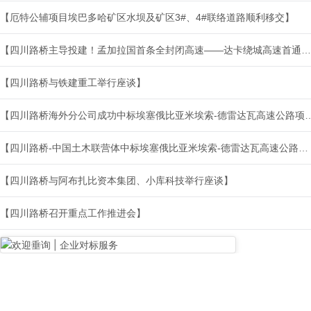
【厄特公辅项目埃巴多哈矿区水坝及矿区3#、4#联络道路顺利移交】
【四川路桥主导投建！孟加拉国首条全封闭高速——达卡绕城高速首通段正式通车运营】
【四川路桥与铁建重工举行座谈】
【四川路桥海外分公司成功中标埃塞俄比亚米埃索-德雷达瓦高速公路项
【四川路桥-中国土木联营体中标埃塞俄比亚米埃索-德雷达瓦高速公路项目】
【四川路桥与阿布扎比资本集团、小库科技举行座谈】
【四川路桥召开重点工作推进会】