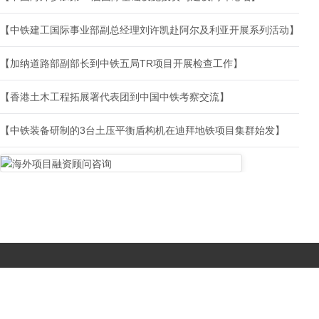
【中铁建工国际事业部副总经理刘许凯赴阿尔及利亚开展系列活动】
【加纳道路部副部长到中铁五局TR项目开展检查工作】
【香港土木工程拓展署代表团到中国中铁考察交流】
【中铁装备研制的3台土压平衡盾构机在迪拜地铁项目集群始发】
Copyright © 2017-
2026 All Rights Reserved. 北京国复咨询有限公司 |
京B2-20203483
|
京公网安备11010502056603号
|
京ICP备
19046776号-1