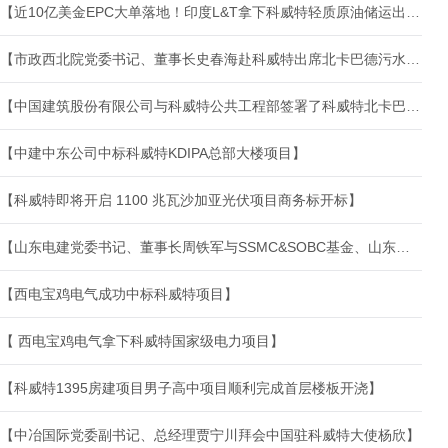
【近10亿美金EPC大单落地！印度L&T拿下科威特轻质原油储运出口核心项目】
【市政西北院党委书记、董事长史春海赴科威特出席北卡巴德污水处理厂及配套项目签约仪式】
【中国建筑股份有限公司与科威特公共工程部签署了科威特北卡巴德污水处理厂及配套项目】
【中建中东公司中标科威特KDIPA总部大楼项目】
【科威特即将开启 1100 兆瓦沙加亚光伏项目商务标开标】
【山东电建党委书记、董事长周铁军与SSMC&SOBC基金、山东科瑞、山东黄金有关领导举行会谈】
【西电宝鸡电气成功中标科威特项目】
【 西电宝鸡电气拿下科威特国家级电力项目】
【科威特1395房建项目男子高中项目顺利完成首层楼板开浇】
【中冶国际党委副书记、总经理贾宁川拜会中国驻科威特大使杨欣】