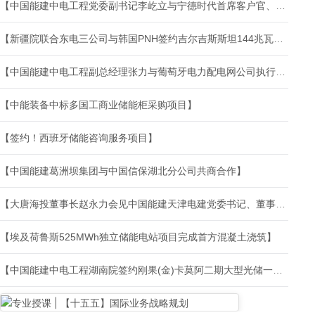
【中国能建中电工程党委副书记李屹立与宁德时代首席客户官、市场体系联席总裁谭立斌会谈】
【新疆院联合东电三公司与韩国PNH签约吉尔吉斯斯坦144兆瓦光伏EPC项目】
【中国能建中电工程副总经理张力与葡萄牙电力配电网公司执行董事若昂·马丁斯·德·卡瓦略会谈】
【中能装备中标多国工商业储能柜采购项目】
【签约！西班牙储能咨询服务项目】
【中国能建葛洲坝集团与中国信保湖北分公司共商合作】
【大唐海投董事长赵永力会见中国能建天津电建党委书记、董事长许栋】
【埃及荷鲁斯525MWh独立储能电站项目完成首方混凝土浇筑】
【中国能建中电工程湖南院签约刚果(金)卡莫阿二期大型光储一体化智能微电网项目】