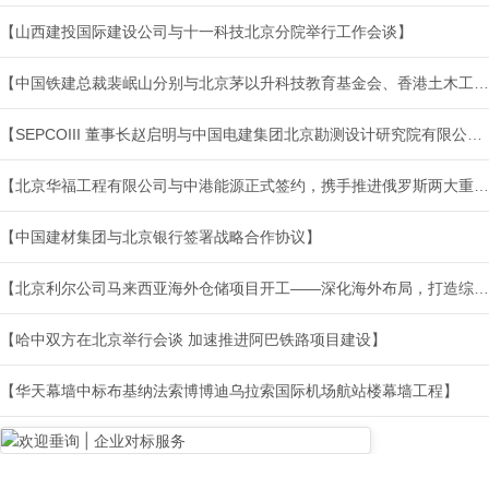
【山西建投国际建设公司与十一科技北京分院举行工作会谈】
【中国铁建总裁裴岷山分别与北京茅以升科技教育基金会、香港土木工程拓展署主要领导举行会谈】
【SEPCOIII 董事长赵启明与中国电建集团北京勘测设计研究院有限公司党委书记、董事长朱国金举行会谈】
【北京华福工程有限公司与中港能源正式签约，携手推进俄罗斯两大重点项目落地】
【中国建材集团与北京银行签署战略合作协议】
【北京利尔公司马来西亚海外仓储项目开工——深化海外布局，打造综合性供应基地】
【哈中双方在北京举行会谈 加速推进阿巴铁路项目建设】
【华天幕墙中标布基纳法索博博迪乌拉索国际机场航站楼幕墙工程】