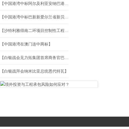
【中国港湾中标阿尔及利亚安纳巴港口设施建设项目】
【中国港湾中标巴新新爱尔兰省新贝里金矿土建项目】
【沙特利雅得南二环项目控制性工程浇筑完成】
【中国港湾在澳门连中两标】
【白银战会见力拓集团首席商务官巴特尔】
【白银战拜会纳米比亚总统恩代特瓦】