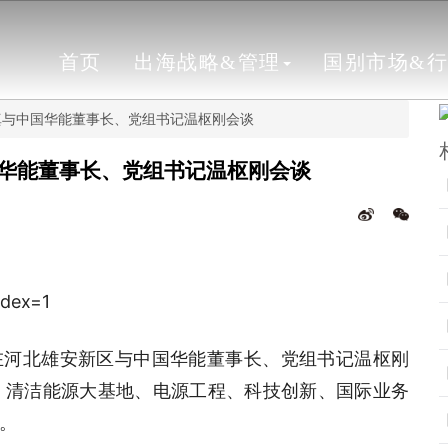
首页
出海战略&管理
国别市场&
真与中国华能董事长、党组书记温枢刚会谈
华能董事长、党组书记温枢刚会谈
在河北雄安新区与中国华能董事长、党组书记温枢刚
、清洁能源大基地、电源工程、科技创新、国际业务
。