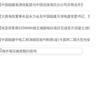
【中国能建葛洲坝集团与中国信保湖北分公司共商合作】
【大唐海投董事长赵永力会见中国能建天津电建党委书记、董事长许栋】
【埃及荷鲁斯525MWh独立储能电站项目完成首方混凝土浇筑】
【中国能建中电工程湖南院签约刚果(金)卡莫阿二期大型光储一体化智能微电网项目】