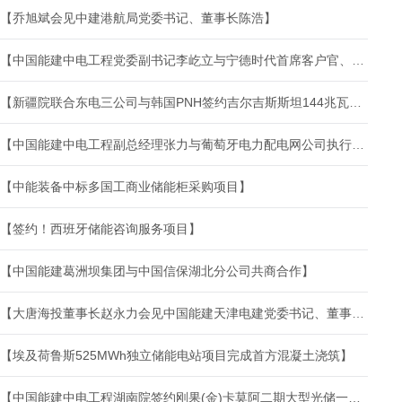
【乔旭斌会见中建港航局党委书记、董事长陈浩】
【中国能建中电工程党委副书记李屹立与宁德时代首席客户官、市场体系联席总裁谭立斌会谈】
【新疆院联合东电三公司与韩国PNH签约吉尔吉斯斯坦144兆瓦光伏EPC项目】
【中国能建中电工程副总经理张力与葡萄牙电力配电网公司执行董事若昂·马丁斯·德·卡瓦略会谈】
【中能装备中标多国工商业储能柜采购项目】
【签约！西班牙储能咨询服务项目】
【中国能建葛洲坝集团与中国信保湖北分公司共商合作】
【大唐海投董事长赵永力会见中国能建天津电建党委书记、董事长许栋】
【埃及荷鲁斯525MWh独立储能电站项目完成首方混凝土浇筑】
【中国能建中电工程湖南院签约刚果(金)卡莫阿二期大型光储一体化智能微电网项目】