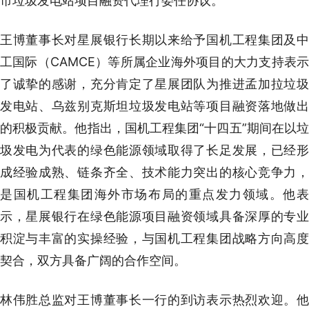
市垃圾发电站项目融资代理行委任协议。
王博董事长对星展银行长期以来给予国机工程集团及中
工国际（CAMCE）等所属企业海外项目的大力支持表示
了诚挚的感谢，充分肯定了星展团队为推进孟加拉垃圾
发电站、乌兹别克斯坦垃圾发电站等项目融资落地做出
的积极贡献。他指出，国机工程集团“十四五”期间在以垃
圾发电为代表的绿色能源领域取得了长足发展，已经形
成经验成熟、链条齐全、技术能力突出的核心竞争力，
是国机工程集团海外市场布局的重点发力领域。他表
示，星展银行在绿色能源项目融资领域具备深厚的专业
积淀与丰富的实操经验，与国机工程集团战略方向高度
契合，双方具备广阔的合作空间。
林伟胜总监对王博董事长一行的到访表示热烈欢迎。他