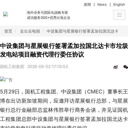
新闻
News
English
海外业务与国际化战略专家
Togg
成功服务300+优秀出海企业
navi
首页
走出去电报
中设集团与星展银行签署孟加拉国北达卡市垃
中设集团与星展银行签署孟加拉国北达卡市垃圾
发电站项目融资代理行委任协议
国机工程集团
2026-06-02 17:19:53
5月29日，国机工程集团、中设集团（CMEC）董事长王
博在出访新加坡期间，应邀拜访星展银行总部，与星展
银行总行金融部总监林伟胜举行商务会谈，并见证国机
工程集团总部中设集团与星展银行签署孟加拉国北达卡