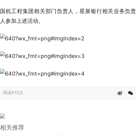
国机工程集团相关部门负责人，星展银行相关业务负责
人参加上述活动。
阅读
610次
相关推荐