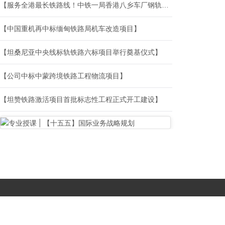
【服务全港最长铁路线！中铁一局香港八乡车厂钢轨焊接工程开工】
【中国重机再中标缅甸铁路局机车改造项目】
【坦桑尼亚中央线标轨铁路六标项目举行奠基仪式】
【公司中标中蒙跨境铁路工程物流项目】
【坦赞铁路激活项目首批标志性工程正式开工建设】
Copyright © 2017-
2026 All Rights Reserved. 北京国复咨询有限公司 |
京B2-20203483
|
京公网安备11010502056603号
|
京ICP备