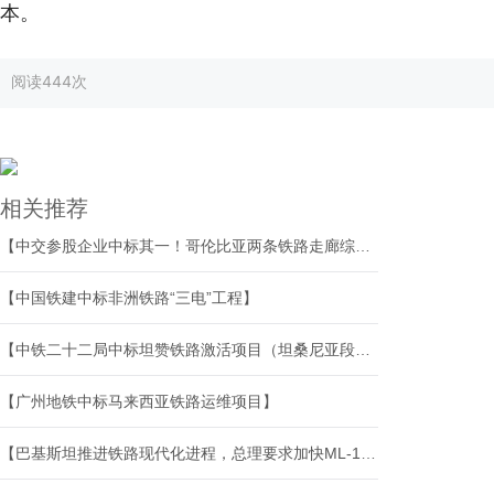
本。
阅读
444次
相关推荐
【中交参股企业中标其一！哥伦比亚两条铁路走廊综合维护与运营保障合同授出】
【中国铁建中标非洲铁路“三电”工程】
【中铁二十二局中标坦赞铁路激活项目（坦桑尼亚段）混凝土枕生产工程】
【广州地铁中标马来西亚铁路运维项目】
【巴基斯坦推进铁路现代化进程，总理要求加快ML-1、ML-3等重点项目建设】