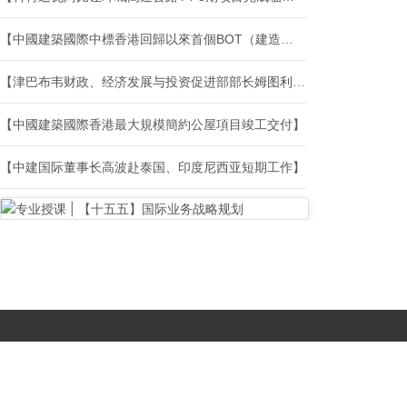
【中國建築國際中標香港回歸以來首個BOT（建造、營運及移交）項目】
【津巴布韦财政、经济发展与投资促进部部长姆图利·恩库贝一行到访中建国际】
【中國建築國際香港最大規模簡約公屋項目竣工交付】
【中建国际董事长高波赴泰国、印度尼西亚短期工作】
Copyright © 2017-
2026 All Rights Reserved. 北京国复咨询有限公司 |
京B2-20203483
|
京公网安备11010502056603号
|
京ICP备
19046776号-1