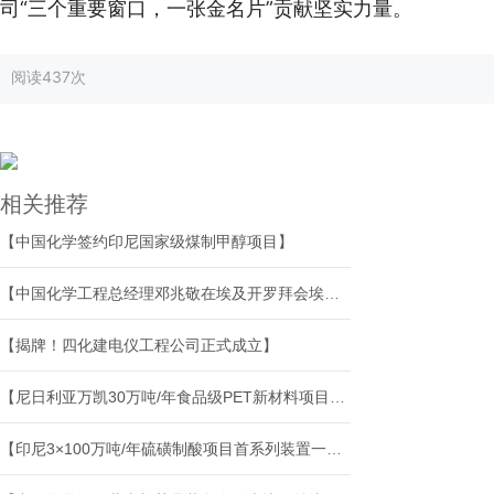
司“三个重要窗口，一张金名片”贡献坚实力量。
阅读
437次
相关推荐
【中国化学签约印尼国家级煤制甲醇项目】
【中国化学工程总经理邓兆敬在埃及开罗拜会埃及副总理侯赛因·伊萨】
【揭牌！四化建电仪工程公司正式成立】
【尼日利亚万凯30万吨/年食品级PET新材料项目正式投产】
【印尼3×100万吨/年硫磺制酸项目首系列装置一次投料成功】