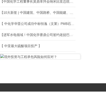
【中国化学工程董事长莫鼎革拜会纳米比亚总统内通博·南迪-恩代特瓦】
【10大新签 | 中国建筑、中国路桥、中国能建、中国化学等海外中标新签】
【 中化学华晋公司成功中标恒逸（文莱）PMB石化二期强夯地基处理工程】
【进军水电领域！中国化学赛鼎公司签约老挝巴克农水电站项目】
【 中亚最大硫酸项目投产 】
Copyright © 2017-
2026 All Rights Reserved. 北京国复咨询有限公司 |
京B2-20203483
|
京公网安备11010502056603号
|
京ICP备