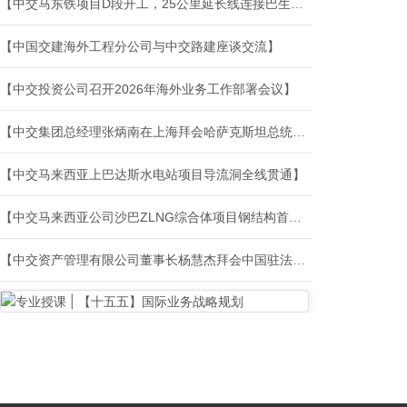
【中交马东铁项目D段开工，25公里延长线连接巴生北港西港】
【中国交建海外工程分公司与中交路建座谈交流】
【中交投资公司召开2026年海外业务工作部署会议】
【中交集团总经理张炳南在上海拜会哈萨克斯坦总统托卡耶夫】
【中交马来西亚上巴达斯水电站项目导流洞全线贯通】
【中交马来西亚公司沙巴ZLNG综合体项目钢结构首次吊装顺利完成】
【中交资产管理有限公司董事长杨慧杰拜会中国驻法国大使馆公使王东】