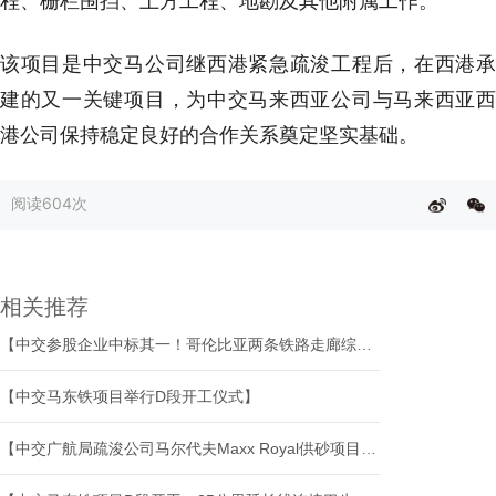
程、栅栏围挡、土方工程、地勘及其他附属工作。
该项目是中交马公司继西港紧急疏浚工程后，在西港承
建的又一关键项目，为中交马来西亚公司与马来西亚西
港公司保持稳定良好的合作关系奠定坚实基础。
阅读
604次
相关推荐
【中交参股企业中标其一！哥伦比亚两条铁路走廊综合维护与运营保障合同授出】
【中交马东铁项目举行D段开工仪式】
【中交广航局疏浚公司马尔代夫Maxx Royal供砂项目开工】