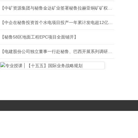
【中矿资源集团与秘鲁金达矿业签署秘鲁拉赫亚铜矿矿权合作协议】
【中企在秘鲁投资首个水电项目投产一年累计发电超12亿千瓦时】
【秘鲁58区地面工程EPC项目全面铺开】
【电建股份公司独立董事一行赴秘鲁、巴西开展系列调研活动】
Copyright © 2017-
2026 All Rights Reserved. 北京国复咨询有限公司 |
京B2-20203483
|
京公网安备11010502056603号
|
京ICP备
19046776号-1