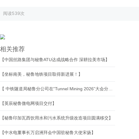
阅读
539次
相关推荐
【中国丝路集团与秘鲁ATU达成战略合作 深耕拉美市场】
【坐标南美，秘鲁地铁项目取得新进展！】
【 中铁隧道局秘鲁分公司在“Tunnel Mining 2026”大会分享海底隧道智能建造中国经验】
【英辰秘鲁微电网项目交付】
【秘鲁印加瓦西饮用水和污水系统升级改造项目圆满移交】
【中水电董事长万启洲拜会中国驻秘鲁大使宋扬】