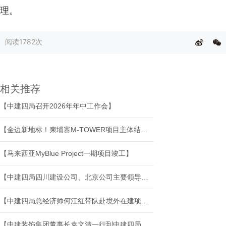
理。
阅读
1782次
相关推荐
【中建四局召开2026年年中工作会】
【金边新地标！柬埔寨M-TOWER项目主体结构封顶】
【马来西亚MyBlue Project一期项目竣工】
【中建四局四川建设公司、北京公司主要领导调整】
【中建四局总经济师何江红带队赴境外在建项目开展综合管理评价调研】
【中建装饰集团董事长袁文清一行到中建四局座谈交流】