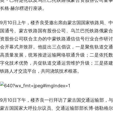
奥・巴特楚伦以及乌兰巴托铁路俄蒙合资股份公司董事
长格·赫尔楞进行座谈。
9月10日上午，楼齐良受邀出席由蒙古国国家铁路局、中
国通号、蒙古铁路国有股份公司、乌兰巴托铁路俄蒙合
资股份公司联合主办的中蒙铁路通信信号行业合作研讨
会开幕式并致辞。他提出三点倡议，一是聚焦轨道交通
高质量发展，统筹推进运输网络联通升级；二是依托数
字化技术优势，共促轨道交通运营维护升级；三是搭建
铁路人才交流平台，共同浇筑技术根基。
9月10日下午，楼齐良一行拜访了蒙古国交通运输部，与
蒙古国国家大呼拉尔议员、交通运输部部长博·德勒格尔