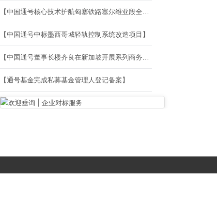
【中国通号核心技术护航匈塞铁路塞尔维亚段全线载客运营】
【中国通号中标墨西哥城轻轨控制系统改造项目】
【中国通号董事长楼齐良在新加坡开展系列商务活动】
【通号基金完成私募基金管理人登记备案】
Copyright © 2017-
2026 All Rights Reserved. 北京国复咨询有限公司 |
京B2-20203483
|
京公网安备11010502056603号
|
京ICP备
19046776号-1