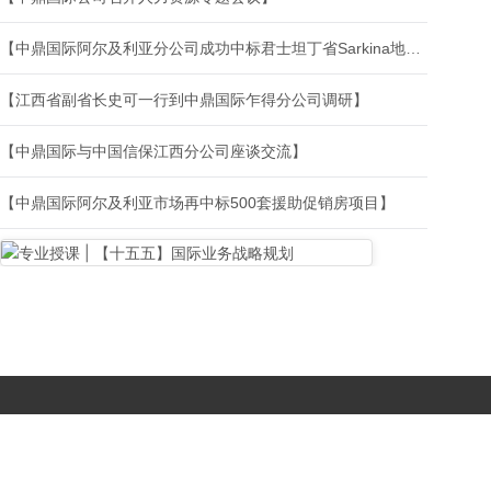
【中鼎国际阿尔及利亚分公司成功中标君士坦丁省Sarkina地区600套廉租房项目】
【江西省副省长史可一行到中鼎国际乍得分公司调研】
【中鼎国际与中国信保江西分公司座谈交流】
【中鼎国际阿尔及利亚市场再中标500套援助促销房项目】
Copyright © 2017-
2026 All Rights Reserved. 北京国复咨询有限公司 |
京B2-20203483
|
京公网安备11010502056603号
|
京ICP备
19046776号-1